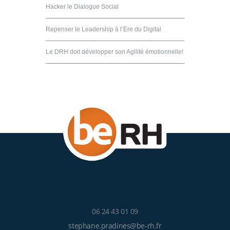
Hacker le Dialogue Social
Repenser le Leadership à l’Ere du Digital
Le DRH doit développer son Agilité émotionnelle!
06 24 43 01 09
stephane.pradines@be-rh.fr